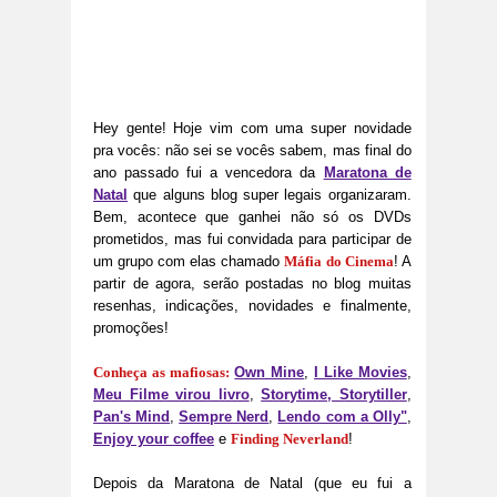
Hey gente! Hoje vim com uma super novidade
pra vocês: não sei se vocês sabem, mas final do
ano passado fui a vencedora da
Maratona de
Natal
que alguns blog super legais organizaram.
Bem, acontece que ganhei não só os DVDs
prometidos, mas fui convidada para participar de
um grupo com elas chamado
Máfia do Cinema
! A
partir de agora, serão postadas no blog muitas
resenhas, indicações, novidades e finalmente,
promoções!
Conheça as mafiosas:
Own Mine
,
I Like Movies
,
Meu Filme virou livro
,
Storytime, Storytiller
,
Pan's Mind
,
Sempre Nerd
,
Lendo com a Olly"
,
Enjoy your coffee
e
Finding Neverland
!
Depois da Maratona de Natal (que eu fui a