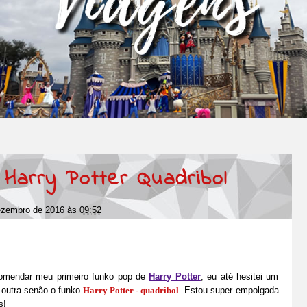
 Harry Potter Quadribol
dezembro de 2016
às
09:52
omendar meu primeiro funko pop de
Harry Potter
, eu até hesitei um
 outra senão o funko
Harry Potter - quadribol
. Estou super empolgada
s!