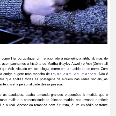
 como Her ou qualquer um relacionado à inteligência artificial, mas de
, acompanhamos a história de Martha (Hayley Atwell) e Ash (Domhnall
até que Ash, viciado em tecnologia, morre em um acidente de carro. Com
 uma amiga sugere uma maneira de
falar com os mortos
. Não é
ware que analisa todas as postagens de alguém nas redes sociais, as
ente crível a personalidade dessa pessoa.
tar as saudades, acaba tomando grandes proporções à medida que o
is realista a personalidade do falecido marido, nos levando a refletir
ual e o real. Apesar da temática bem futurista, é um episódio bastante