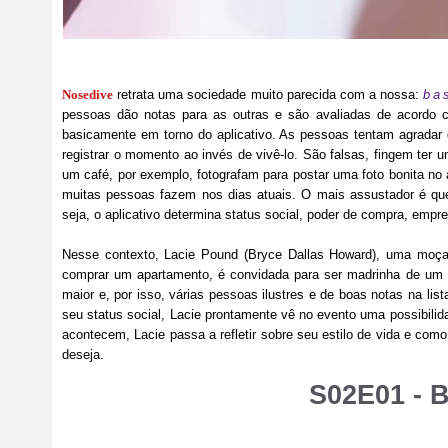
Nosedive
retrata uma sociedade muito parecida com a nossa:
ba
pessoas dão notas para as outras e são avaliadas de acordo 
basicamente em torno do aplicativo. As pessoas tentam agradar
registrar o momento ao invés de vivê-lo. São falsas, fingem ter
um café, por exemplo, fotografam para postar uma foto bonita no 
muitas pessoas fazem nos dias atuais. O mais assustador é qu
seja, o aplicativo determina status social, poder de compra, empr
Nesse contexto, Lacie Pound (Bryce Dallas Howard), uma moça 
comprar um apartamento, é convidada para ser madrinha de um 
maior e, por isso, várias pessoas ilustres e de boas notas na l
seu status social, Lacie prontamente vê no evento uma possibili
acontecem, Lacie passa a refletir sobre seu estilo de vida e com
deseja.
S02E01 - 