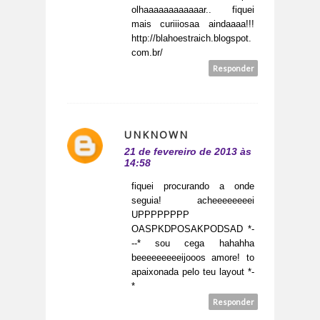
olhaaaaaaaaaaaar.. fiquei
mais curiiiosaa aindaaaa!!!
http://blahoestraich.blogspot.
com.br/
Responder
UNKNOWN
21 de fevereiro de 2013 às
14:58
fiquei procurando a onde
seguia! acheeeeeeeei
UPPPPPPPP
OASPKDPOSAKPODSAD *-
--* sou cega hahahha
beeeeeeeeeijooos amore! to
apaixonada pelo teu layout *-
*
Responder