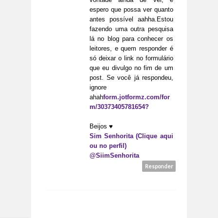
espero que possa ver quanto
antes possível aahha.Estou
fazendo uma outra pesquisa
lá no blog para conhecer os
leitores, e quem responder é
só deixar o link no formulário
que eu divulgo no fim de um
post. Se você já respondeu,
ignore
ahah
form.jotformz.com/for
m/30373405781654?
Beijos ♥
Sim Senhorita (Clique aqui
ou no perfil)
@SiimSenhorita
Responder