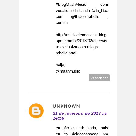
#BlogMaahMusic com
vocalista da banda @In_Box
com @thiago_rabello ,
confira:
http://estilloetendencias.blog
spot.com.br/2013/02/entrevis
ta-exclusiva-com-thiago-
rabello.html
beijo,
@maahmusic
Responder
UNKNOWN
21 de fevereiro de 2013 às
14:56
eu não assistir ainda, mais
eu to doidaaaaaaaaa pra