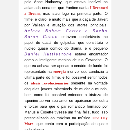
pela Anne Hathaway, que estava incrível na
aclamada cena em que Fantine canta
I Dreamed
a Dream
, mas saiu logo na primeira parte. O
filme, é claro, é muito mais que a caça de Javert
por Valjean e atuação dos atores principais.
Helena Boham Carter e Sacha
Baron Cohen
estavam confortáveis no
papel do casal de golpistas que constituía o
núcleo quase cômico do drama, e o pequeno
Daniel Huttlestone
estava encantador
como o inteligente menino de rua Gavroche. O
que eu achava ser apenas o cenário de fundo foi
representado na
energia
incrível que conduziu a
última parte do filme, e foi possível sentir todos
os
ideais revolucionários
presente na vontade
daqueles jovens miseráveis de mudar o mundo,
bem como foi possível entender a tristeza de
Eponine ao ver seu amor se apaixonar por outra
e torcer para que o par romântico formado por
Marius e Cosette tivesse um final feliz, tudo isso
potencializado ao máximo na música
One Day
More
, que conta com a participação de quase
todo elenco.