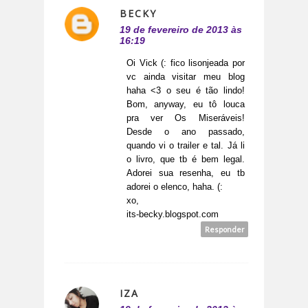
BECKY
19 de fevereiro de 2013 às
16:19
Oi Vick (: fico lisonjeada por
vc ainda visitar meu blog
haha <3 o seu é tão lindo!
Bom, anyway, eu tô louca
pra ver Os Miseráveis!
Desde o ano passado,
quando vi o trailer e tal. Já li
o livro, que tb é bem legal.
Adorei sua resenha, eu tb
adorei o elenco, haha. (:
xo,
its-becky.blogspot.com
Responder
IZA