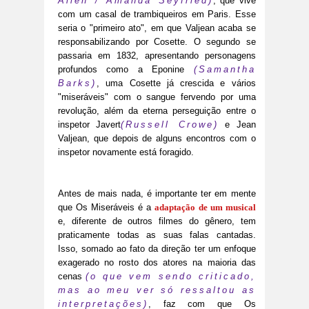
Allen / Amanda Seyfried)
, que vive
com um casal de trambiqueiros em Paris. Esse
seria o "primeiro ato", em que Valjean acaba se
responsabilizando por Cosette. O segundo se
passaria em 1832, apresentando personagens
profundos como a Eponine
(Samantha
Barks)
, uma Cosette já crescida e vários
"miseráveis" com o sangue fervendo por uma
revolução, além da eterna perseguição entre o
inspetor Javert
(Russell Crowe)
e Jean
Valjean, que depois de alguns encontros com o
inspetor novamente está foragido.
Antes de mais nada, é importante ter em mente
que Os Miseráveis é a
adaptação de um musical
e, diferente de outros filmes do gênero, tem
praticamente todas as suas falas cantadas.
Isso, somado ao fato da direção ter um enfoque
exagerado no rosto dos atores na maioria das
cenas
(o que vem sendo criticado,
mas ao meu ver só ressaltou as
interpretações)
, faz com que Os