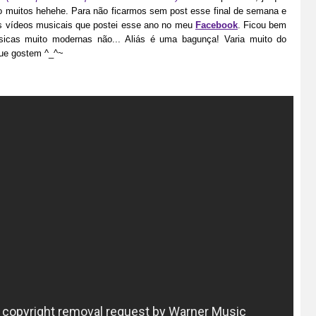
 são muitos hehehe. Para não ficarmos sem post esse final de semana e
 os vídeos musicais que postei esse ano no meu
Facebook
. Ficou bem
sicas muito modernas não... Aliás é uma bagunça! Varia muito do
que gostem ^_^~