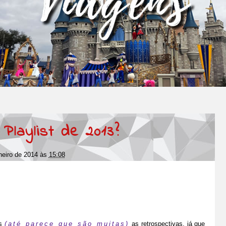
 Playlist de 2013?
neiro de 2014
às
15:08
as
(até parece que são muitas)
as retrospectivas, já que