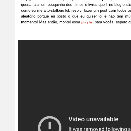
queria falar um pouquinho dos filmes e livros que li no blog e
como eu me alto-stalkeio lol, resolvi fazer um post com todos
aleatório porque eu posto o que eu quiser lol e não tem mú
momento! Mas então, montei essa
playlist
para vocês, espero 