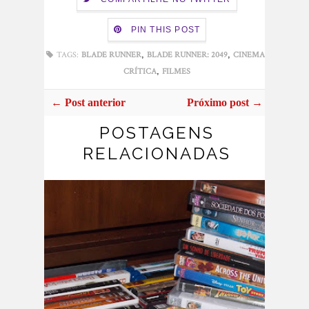
PIN THIS POST
,
,
,
TAGS:
BLADE RUNNER
BLADE RUNNER: 2049
CINEMA
,
CRÍTICA
FILMES
← Post anterior
Próximo post →
POSTAGENS
RELACIONADAS