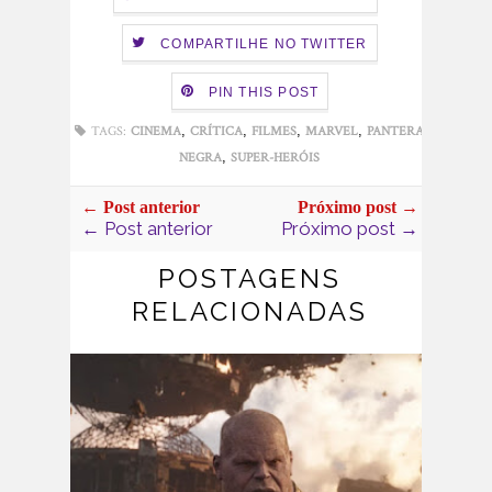
COMPARTILHE NO TWITTER
PIN THIS POST
,
,
,
,
TAGS:
CINEMA
CRÍTICA
FILMES
MARVEL
PANTERA
,
NEGRA
SUPER-HERÓIS
← Post anterior
Próximo post →
← Post anterior
Próximo post →
POSTAGENS
RELACIONADAS