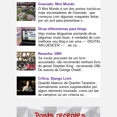
Gramado: Mini Mundo
O Mini Mundo é um dos pontos turísticos
mais encantadores de Gramado , que
começou com algumas maquetes feitas
por um avô para presentear s...
Dicas diferentonas para blogs
Vejo muitas blogueiras postando dicas
(algumas muito boas, é verdade) de como
melhorar seu blog e ser uma ~~ DIGITAL
INFLUENCER ~~ , ter vá...
Resenha: 1984
Se vocês procuram ler um livro
assustador, não recomendo nenhum livro
do genial Stephen King : recomendo 1984.
De autoria de George Orwell...
Crítica: Django Livre
Quando falamos de Quentin Tarantino ,
normalmente somos surpreendidos por
algum elemento inusitado, como um bar
de vampiros ou um cinema ex...
Posts recentes