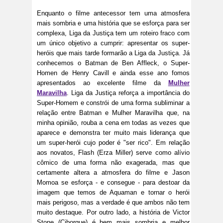
Enquanto o filme antecessor tem uma atmosfera
mais sombria e uma história que se esforça para ser
complexa, Liga da Justiça tem um roteiro fraco com
um único objetivo a cumprir: apresentar os super-
heróis que mais tarde formarão a Liga da Justiça. Já
conhecemos o Batman de Ben Affleck, o Super-
Homen de Henry Cavill e ainda esse ano fomos
apresentados ao excelente filme da
Mulher
Maravilha
. Liga da Justiça reforça a importância do
Super-Homem e constrói de uma forma subliminar a
relação entre Batman e Mulher Maravilha que, na
minha opinião, rouba a cena em todas as vezes que
aparece e demonstra ter muito mais liderança que
um super-herói cujo poder é "ser rico". Em relação
aos novatos, Flash (Erza Miller) serve como alívio
cômico de uma forma não exagerada, mas que
certamente altera a atmosfera do filme e Jason
Momoa se esforça - e consegue - para destoar da
imagem que temos de Aquaman e tornar o herói
mais perigoso, mas a verdade é que ambos não tem
muito destaque. Por outro lado, a história de Victor
Stone (Ciborgue) é bem mais sombria e melhor