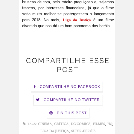
bruscas de tom, pelo roteiro preguiçoso e, sejamos
francos, por interesses financeiros, já que o filme
seria muito melhor se postergassem o lançamento
para 2018. No mais,
Liga da Justiça
é um filme
divertido que nos dá um bom panorama dos heróis.
COMPARTILHE ESSE
POST
COMPARTILHE NO FACEBOOK
COMPARTILHE NO TWITTER
PIN THIS POST
,
,
,
,
,
TAGS:
CINEMA
CRÍTICA
DC COMICS
FILMES
HQ
,
LIGA DA JUSTIÇA
SUPER-HERÓIS