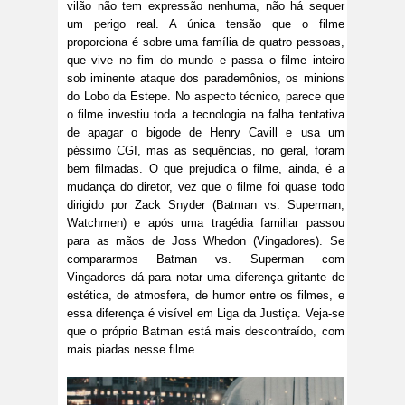
vilão não tem expressão nenhuma, não há sequer
um perigo real. A única tensão que o filme
proporciona é sobre uma família de quatro pessoas,
que vive no fim do mundo e passa o filme inteiro
sob iminente ataque dos parademônios, os minions
do Lobo da Estepe. No aspecto técnico, parece que
o filme investiu toda a tecnologia na falha tentativa
de apagar o bigode de Henry Cavill e usa um
péssimo CGI, mas as sequências, no geral, foram
bem filmadas. O que prejudica o filme, ainda, é a
mudança do diretor, vez que o filme foi quase todo
dirigido por Zack Snyder (Batman vs. Superman,
Watchmen) e após uma tragédia familiar passou
para as mãos de Joss Whedon (Vingadores). Se
compararmos Batman vs. Superman com
Vingadores dá para notar uma diferença gritante de
estética, de atmosfera, de humor entre os filmes, e
essa diferença é visível em Liga da Justiça. Veja-se
que o próprio Batman está mais descontraído, com
mais piadas nesse filme.