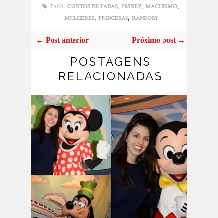
,
,
,
TAGS:
CONTOS DE FADAS
DISNEY
MACHISMO
,
,
MULHERES
PRINCESAS
RANDOM
← Post anterior
Próximo post →
POSTAGENS
RELACIONADAS