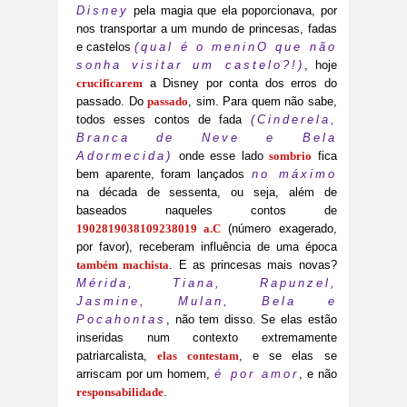
Disney
pela magia que ela poporcionava, por
nos transportar a um mundo de princesas, fadas
e castelos
(qual é o meninO que não
sonha visitar um castelo?!)
, hoje
crucificarem
a Disney por conta dos erros do
passado. Do
passado
, sim. Para quem não sabe,
todos esses contos de fada
(Cinderela,
Branca de Neve e Bela
Adormecida)
onde esse lado
sombrio
fica
bem aparente, foram lançados
no máximo
na década de sessenta, ou seja, além de
baseados naqueles contos de
1902819038109238019 a.C
(número exagerado,
por favor), receberam influência de uma época
também machista
. E as princesas mais novas?
Mérida, Tiana, Rapunzel,
Jasmine, Mulan, Bela e
Pocahontas
, não tem disso. Se elas estão
inseridas num contexto extremamente
patriarcalista,
elas contestam
, e se elas se
arriscam por um homem,
é por amor
, e não
responsabilidade
.