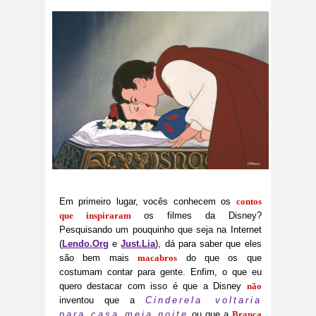
Em primeiro lugar, vocês conhecem os
contos
que inspiraram
os filmes da Disney?
Pesquisando um pouquinho que seja na Internet
(
Lendo.Org
e
Just.Lia
), dá para saber que eles
são bem mais
macabros
do que os que
costumam contar para gente. Enfim, o que eu
quero destacar com isso é que a Disney
não
inventou que a
Cinderela voltaria
para casa meia noite
ou que a
Branca