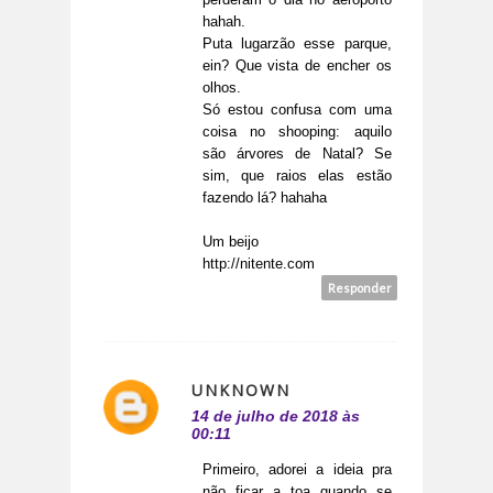
hahah.
Puta lugarzão esse parque,
ein? Que vista de encher os
olhos.
Só estou confusa com uma
coisa no shooping: aquilo
são árvores de Natal? Se
sim, que raios elas estão
fazendo lá? hahaha
Um beijo
http://nitente.com
Responder
UNKNOWN
14 de julho de 2018 às
00:11
Primeiro, adorei a ideia pra
não ficar a toa quando se