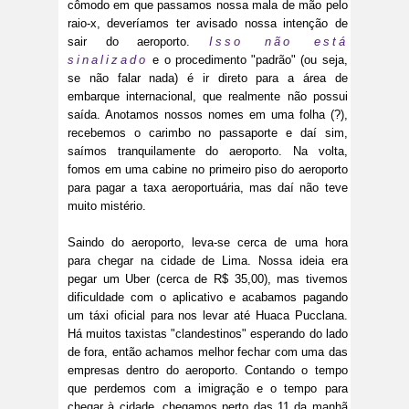
cômodo em que passamos nossa mala de mão pelo
raio-x, deveríamos ter avisado nossa intenção de
sair do aeroporto.
Isso não está
sinalizado
e o procedimento "padrão" (ou seja,
se não falar nada) é ir direto para a área de
embarque internacional, que realmente não possui
saída. Anotamos nossos nomes em uma folha (?),
recebemos o carimbo no passaporte e daí sim,
saímos tranquilamente do aeroporto. Na volta,
fomos em uma cabine no primeiro piso do aeroporto
para pagar a taxa aeroportuária, mas daí não teve
muito mistério.
Saindo do aeroporto, leva-se cerca de uma hora
para chegar na cidade de Lima. Nossa ideia era
pegar um Uber (cerca de R$ 35,00), mas tivemos
dificuldade com o aplicativo e acabamos pagando
um táxi oficial para nos levar até Huaca Pucclana.
Há muitos taxistas "clandestinos" esperando do lado
de fora, então achamos melhor fechar com uma das
empresas dentro do aeroporto. Contando o tempo
que perdemos com a imigração e o tempo para
chegar à cidade, chegamos perto das 11 da manhã