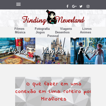
Filmes
Fotografia
Viagens
Livros
Música
Jogos
Desenhos
Animes
Pessoal
O que fazer em uma
conexão em Lima: roteiro por
Miraflores