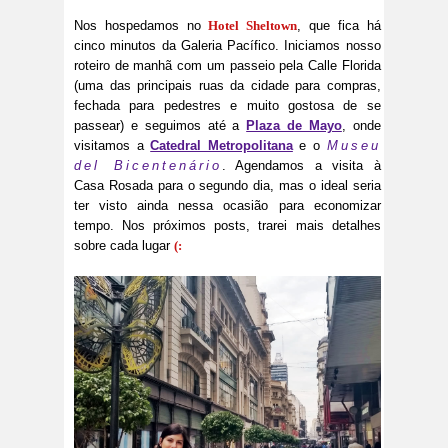
Nos hospedamos no
Hotel Sheltown
, que fica há
cinco minutos da Galeria Pacífico. Iniciamos nosso
roteiro de manhã com um passeio pela Calle Florida
(uma das principais ruas da cidade para compras,
fechada para pedestres e muito gostosa de se
passear) e seguimos até a
Plaza de Mayo
, onde
visitamos a
Catedral Metropolitana
e o
Museu
del Bicentenário
. Agendamos a visita à
Casa Rosada para o segundo dia, mas o ideal seria
ter visto ainda nessa ocasião para economizar
tempo. Nos próximos posts, trarei mais detalhes
sobre cada lugar
(: