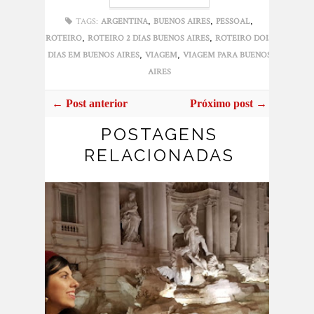
,
,
,
TAGS:
ARGENTINA
BUENOS AIRES
PESSOAL
,
,
ROTEIRO
ROTEIRO 2 DIAS BUENOS AIRES
ROTEIRO DOIS
,
,
DIAS EM BUENOS AIRES
VIAGEM
VIAGEM PARA BUENOS
AIRES
← Post anterior
Próximo post →
POSTAGENS
RELACIONADAS